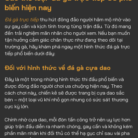
biến hiện nay
Đá gà trực tiếp
thu hút đông đảo người hâm mộ nhờ vào
sự gay cấn và kịch tính trong từng trận đấu. Từ đó mang
đến trải nghiệm mãn nhãn cho người xem. Nếu bạn muốn
tận hưởng cảm giác chân thực như đang theo dõi tại
trường gà, hãy khám phá ngay một hình thức đá gà trực
tiếp phổ biến dưới đây:
Đối với hình thức về đá gà cựa dao
Đây là một trong những hình thức thi đấu phổ biến và
được đông đảo người chơi ưa chuộng hiện nay. Theo
cách chơi này, chiến kê sẽ được trang bị cựa dao sắc
bén – một loại vũ khí nhỏ gọn nhưng có sức sát thương
cực kỳ lớn.
Chính nhờ cựa dao, mỗi đòn tấn công trở nên uy lực hơn
giúp trận đấu diễn ra nhanh chóng, gay cấn và không kém
phần mãn nhãn khi đối thủ có thể hạ gục chỉ sau vài pha