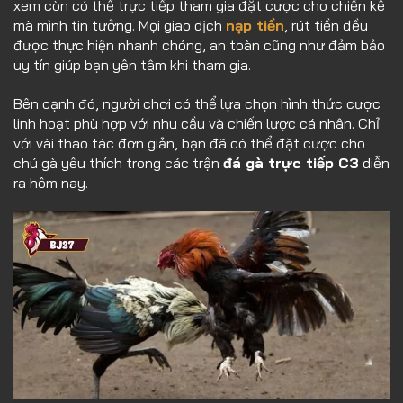
xem còn có thể trực tiếp tham gia đặt cược cho chiến kê
mà mình tin tưởng. Mọi giao dịch
nạp tiền
, rút tiền đều
được thực hiện nhanh chóng, an toàn cũng như đảm bảo
uy tín giúp bạn yên tâm khi tham gia.
Bên cạnh đó, người chơi có thể lựa chọn hình thức cược
linh hoạt phù hợp với nhu cầu và chiến lược cá nhân. Chỉ
với vài thao tác đơn giản, bạn đã có thể đặt cược cho
chú gà yêu thích trong các trận
đá gà trực tiếp C3
diễn
ra hôm nay.