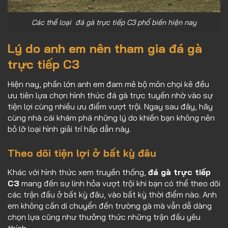
Các thể loại đá gà trực tiếp C3 phổ biến hiện nay
Lý do anh em nên tham gia đá gà
trực tiếp C3
Hiện nay, phần lớn anh em đam mê bộ môn chọi kê đều
ưu tiên lựa chọn hình thức đá gà trực tuyến nhờ vào sự
tiện lợi cùng nhiều ưu điểm vượt trội. Ngay sau đây, hãy
cùng nhà cái khám phá những lý do khiến bạn không nên
bỏ lỡ loại hình giải trí hấp dẫn này.
Theo dõi tiện lợi ở bất kỳ đâu
Khác với hình thức xem truyền thống,
đá gà trực tiếp
C3
mang đến sự linh hỏa vượt trội khi bạn có thể theo dõi
các trận đấu ở bất kỳ đâu, vào bất kỳ thời điểm nào. Anh
em không cần di chuyển đến trường gà mà vẫn dễ dàng
chọn lựa cũng như thưởng thức những trận đấu yêu
thích.