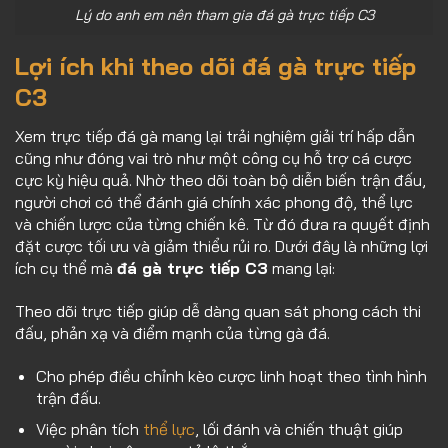
Lý do anh em nên tham gia đá gà trực tiếp C3
Lợi ích khi theo dõi đá gà trực tiếp
C3
Xem trực tiếp đá gà mang lại trải nghiệm giải trí hấp dẫn
cũng như đóng vai trò như một công cụ hỗ trợ cá cược
cực kỳ hiệu quả. Nhờ theo dõi toàn bộ diễn biến trận đấu,
người chơi có thể đánh giá chính xác phong độ, thể lực
và chiến lược của từng chiến kê. Từ đó đưa ra quyết định
đặt cược tối ưu và giảm thiểu rủi ro. Dưới đây là những lợi
ích cụ thể mà
đá gà trực tiếp C3
mang lại:
Theo dõi trực tiếp giúp dễ dàng quan sát phong cách thi
đấu, phản xạ và điểm mạnh của từng gà đá.
Cho phép điều chỉnh kèo cược linh hoạt theo tình hình
trận đấu.
Việc phân tích
thể lực
, lối đánh và chiến thuật giúp