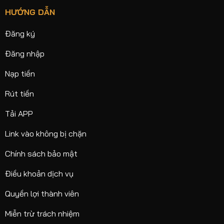
HƯỚNG DẪN
Đăng ký
Đăng nhập
Nạp tiền
Rút tiền
Tải APP
Link vào không bị chặn
Chính sách bảo mật
Điều khoản dịch vụ
Quyền lợi thành viên
Miễn trừ trách nhiệm