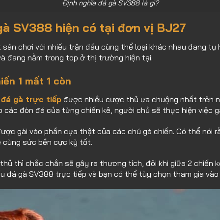
Định nghĩa đá gà SV388 là gì?
gà SV388 hiện có tại đơn vị BJ27
sân chơi với nhiều trận đấu cùng thể loại khác nhau đang tụ h
 đang nằm trong top ở thị trường hiện tại.
ến 1 mất 1 còn
c
đá gà trực tiếp
được nhiều cược thủ ưa chuộng nhất trên n
 các đòn đá của từng chiến kê, người chủ sẽ thực hiện việc 
được gài vào phần cựa thật của các chú gà chiến. Có thể nói r
 cùng sức bền cực kỳ tốt.
hủ thì chắc chắn sẽ gây ra thương tích, đôi khi giữa 2 chiến kê
ấu đá gà SV388 trực tiếp và bạn có thể tùy chọn tham gia vào 