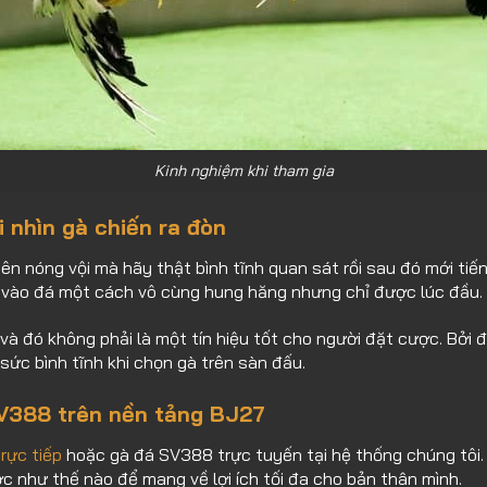
Kinh nghiệm khi tham gia
 nhìn gà chiến ra đòn
ên nóng vội mà hãy thật bình tĩnh quan sát rồi sau đó mới tiến
o vào đá một cách vô cùng hung hăng nhưng chỉ được lúc đầu.
à đó không phải là một tín hiệu tốt cho người đặt cược. Bởi 
ức bình tĩnh khi chọn gà trên sàn đấu.
SV388 trên nền tảng BJ27
trực tiếp
hoặc gà đá SV388 trực tuyến tại hệ thống chúng tôi. 
ợc như thế nào để mang về lợi ích tối đa cho bản thân mình.