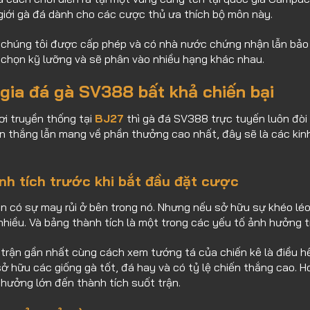
giới gà đá dành cho các cược thủ ưa thích bộ môn này.
 chúng tôi được cấp phép và có nhà nước chứng nhận lẫn bảo 
chọn kỹ lưỡng và sẽ phân vào nhiều hạng khác nhau.
gia đá gà SV388 bất khả chiến bại
ơi truyền thống tại
BJ27
thì gà đá SV388 trực tuyến luôn đòi
ến thắng lẫn mang về phần thưởng cao nhất, đây sẽ là các kin
nh tích trước khi bắt đầu đặt cược
 có sự may rủi ở bên trong nó. Nhưng nếu sở hữu sự khéo léo v
iều. Và bảng thành tích là một trong các yếu tố ảnh hưởng t
trận gần nhất cùng cách xem tướng tá của chiến kê là điều h
ở hữu các giống gà tốt, đá hay và có tỷ lệ chiến thắng cao. 
 hưởng lớn đến thành tích suốt trận.