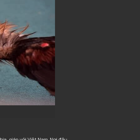
ia, giáp với Việt Nam. Nơi đây