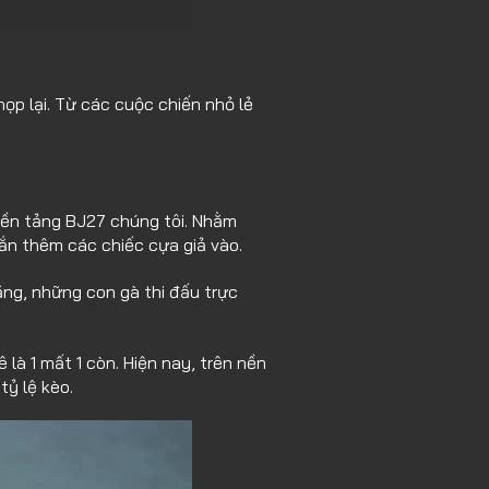
ọp lại. Từ các cuộc chiến nhỏ lẻ
ền tảng BJ27 chúng tôi. Nhằm
gắn thêm các chiếc cựa giả vào.
ằng, những con gà thi đấu trực
 là 1 mất 1 còn. Hiện nay, trên nền
tỷ lệ kèo.