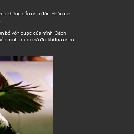
 mà không cần nhìn đòn. Hoặc cứ
g.
hân bổ vốn cược của mình. Cách
ủa mình trước mà đôi khi lựa chọn