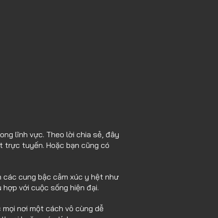
ong lĩnh vực. Theo lời chia sẻ, đây
t trực tuyến. Hoặc bạn cũng có
àn các cung bậc cảm xúc y hệt như
ù hợp với cuộc sống hiện đại.
 mọi nơi một cách vô cùng dễ