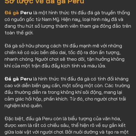
Sơ lược về đá gà Peru
Đá gà
Peru
là một hình thức thi đấu đá gà truyền thống
có nguồn gốc từ Nam Mỹ. Hiện nay, loại hình này đã và
đang thu hút số lượng thành viên tham gia đông đảo trên
toàn thế giới.
Đá gà sở hữu phong cách thi đấu mạnh mẽ với những
chiến kê có sức bền dẻo dai, tốc độ ra đòn ấn tượng,
nhanh chóng. Người chơi sẽ theo dõi, tận hưởng không
khí của một trận đấu đầy kịch tính và máu lửa.
Đá gà Peru
là hình thức thi đấu đá gà có tính đối kháng
cao với diễn biến gay cấn, một sống một còn. Các trường
đấu thường diễn ra trong không khí sôi động, mang lại
cảm giác hồi hộp, phấn khích. Từ đó, cho người chơi trải
nghiệm khó quên.
Đặc biệt, đấu gà Peru còn là biểu tượng của văn hóa,
được xem là rất có chiều sâu, thể hiện rõ về sự gắn kết
giữa loài vật với người chơi. Bởi nuôi dưỡng và tạo ra một