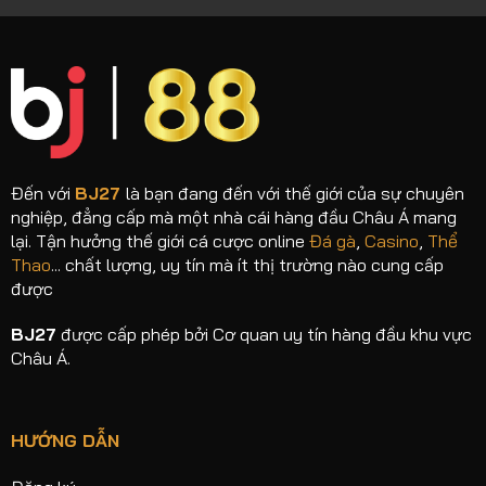
Đến với
BJ27
là bạn đang đến với thế giới của sự chuyên
nghiệp, đẳng cấp mà một nhà cái hàng đầu Châu Á mang
lại. Tận hưởng thế giới cá cược online
Đá gà
,
Casino
,
Thể
Thao
... chất lượng, uy tín mà ít thị trường nào cung cấp
được
BJ27
được cấp phép bởi Cơ quan uy tín hàng đầu khu vực
Châu Á.
HƯỚNG DẪN