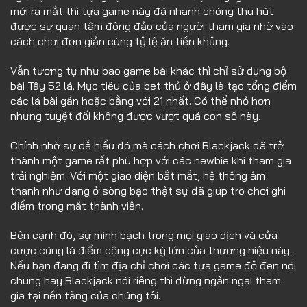
mới ra mắt thì tựa game này đã nhanh chóng thu hút
được sự quan tâm đông đảo của người tham gia nhờ vào
cách chơi đơn giản cùng tỷ lệ ăn tiền khủng.
Vẫn tương tự như bao game bài khác thì chỉ sử dụng bộ
bài Tây 52 lá. Mục tiêu của bet thủ ở đây là tạo tổng điểm
các lá bài gần hoặc bằng với 21 nhất. Có thể nhỏ hơn
nhưng tuyệt đối không được vượt quá con số này.
Chính nhờ sự dễ hiểu đó mà cách chơi Blackjack đã trở
thành một game rất phù hợp với các newbie khi tham gia
trải nghiệm. Với một giao diện bắt mắt, hệ thống âm
thanh như đang ở sòng bạc thật sự đã giúp trò chơi ghi
điểm trong mắt thành viên.
Bên cạnh đó, sự minh bạch trong mọi giao dịch và cửa
cược cũng là điểm cộng cực kỳ lớn của thương hiệu này.
Nếu bạn đang đi tìm địa chỉ chơi các tựa game đỏ đen nói
chung hay Blackjack nói riêng thì đừng ngần ngại tham
gia tại nền tảng của chúng tôi.