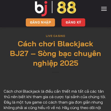
Chuyển
đến
nội
dung
ĐĂNG NHẬP
ĐĂNG KÝ
LIVE CASINO
Cách chơi Blackjack
BJ27 – Sòng bạc chuyên
nghiệp 2025
Cách chơi Blackjack là điều cần thiết mà tất cả các tân
thủ nên biết khi tham gia cá cược tại sảnh của chúng tôi.
Đây là một tựa game có cách tham gia đơn giản nhưng
không phải ai cũng hiểu rõ về nó. Hãy cùng theo dõi nội