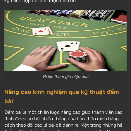
kỳ thích hợp để làm được điều đó.
Bí kíp tham gia hiệu quả
Nâng cao kinh nghiệm qua kỹ thuật đếm
bài
Đếm bài là một chiến lược nâng cao giúp thành viên xác
định được cơ hội chiến thắng của bản thân mình bằng
cách theo dõi các lá bài đã đánh ra. Một trong những hệ