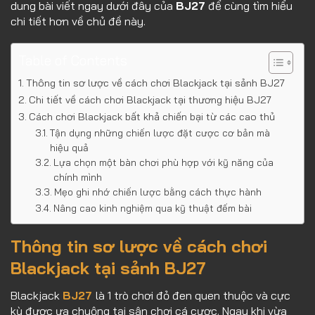
dung bài viết ngay dưới đây của
BJ27
để cùng tìm hiểu
chi tiết hơn về chủ đề này.
Table of Contents
Thông tin sơ lược về cách chơi Blackjack tại sảnh BJ27
Chi tiết về cách chơi Blackjack tại thương hiệu BJ27
Cách chơi Blackjack bất khả chiến bại từ các cao thủ
Tận dụng những chiến lược đặt cược cơ bản mà
hiệu quả
Lựa chọn một bàn chơi phù hợp với kỹ năng của
chính mình
Mẹo ghi nhớ chiến lược bằng cách thực hành
Nâng cao kinh nghiệm qua kỹ thuật đếm bài
Thông tin sơ lược về cách chơi
Blackjack tại sảnh BJ27
Blackjack
BJ27
là 1 trò chơi đỏ đen quen thuộc và cực
kỳ được ưa chuộng tại sân chơi cá cược. Ngay khi vừa